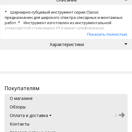
* Шарнирно-губцевый инструмент серии Classic
предназначен для широкого спектра слесарных и монтажных
работ. * Инструмент изготовлен из инструментальной
углеродистой стали марки У7 и имеет шлифованную
поверхность. * Рукоятки выполнены из пластика.
Показать полностью
* Твердость режущих кромок 53 HRC. * Твердость зажимных
Характеристики
частей 45,5 HRC.
Покупателям
О магазине
Обзоры
Оплата и доставка
Контакты