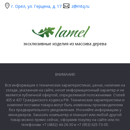
г. Орёл, ул. Герцена, д. 17
z@mtq.ru
эксклюзивные изделия из массива дерева
ВНИМАНИЕ!
Вся информация о технических характеристиках, ценах, наличии на
складе, указанная на сайте, носит информационный характер и не
является публичной офертой, определяемой положениями Статей
435 и 437 Гражданского кодекса РФ. Технические характеристики и
комплект поставки товара могут быть изменены производителем
без предварительного уведомления. Уточняйте информацию у
менеджеров. Заказать компьютер и планшет или любой другой
товар можно прямо сейчас, оформив покупку на сайте или по
телефонам: +7 (4862) 44-26-30 и +7 (953) 625-73-05.