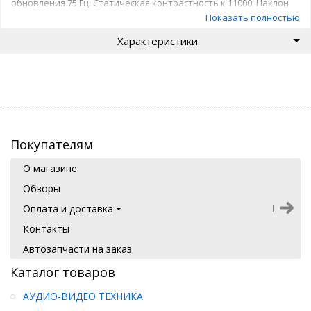
обновления 75 Гц. Статическая контрастность к 11000. Наклон
экрана. Разъем HDMI Да. Количество разъемов HDMI 1. Версия
Показать полностью
разъемов HDMI 1.4. Разъем D-SUB (VGA) Да. Количество
Характеристики
разъемов D-SUB 1. Тип блока питания внешний.
Энергопотребление в режиме ожидания 0.5 Вт. Покрытие
корпуса матовое. Размер крепления VESA75х75. Поддержка
HDTVFULL HD (1080p).
Покупателям
О магазине
Обзоры
Оплата и доставка
Контакты
Автозапчасти на заказ
Каталог товаров
АУДИО-ВИДЕО ТЕХНИКА