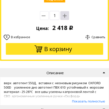
2 418
Цена:
Р
В избранное
Сравнить
0
В корзину
Описание
верх автотент 550Д, вставки с неоновым рисунком OXFORD
500D усиленное дно автотент ПВХ 610 устойчивый к морозам
материал - 25-28?С все швы усилены капроновой лентой с
СВО эргономичные усиленные ручки «Оксфорд»
буксировочный ремень защитный внутренний клапан с
Показать полностью
потайной молнией в комплекте камера Габаритные