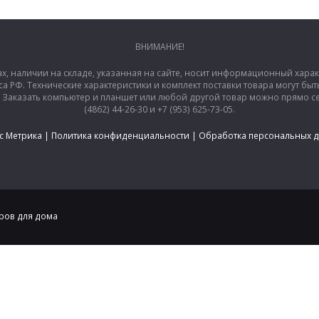
ВНИМАНИЕ!
ах, наличии на складе, указанная на сайте, носит информационный хара
са РФ. Технические характеристики и комплект поставки товара могут б
аказать компьютер и планшет или любой другой товар можно прямо сей
(4862) 44-26-30 и +7 (953) 625-73-05.
с Метрика
|
Политика конфиденциальности
|
Обработка персональных 
аров для дома