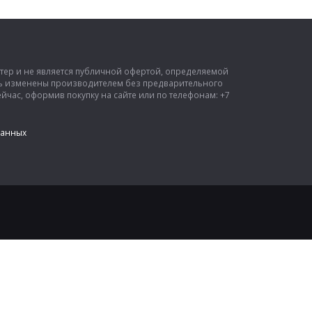
ктер и не является публичной офертой, определяемой
ыть изменены производителем без предварительного
час, оформив покупку на сайте или по телефонам: +7
данных