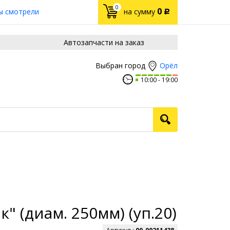
0
0
ы смотрели
на сумму
Р
Автозапчасти на заказ
Орёл
Выбран город
10:00
19:00
(диам. 250мм) (уп.20)