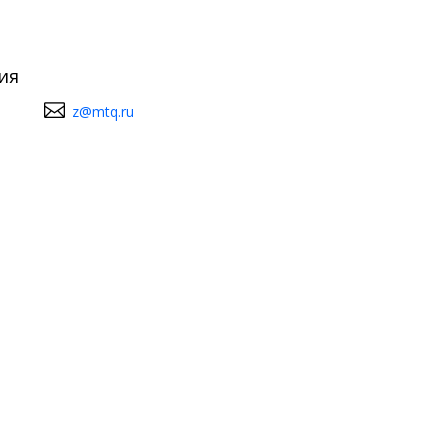
ия
z@mtq.ru