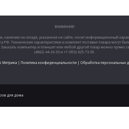
ВНИМАНИЕ!
ах, наличии на складе, указанная на сайте, носит информационный хара
са РФ. Технические характеристики и комплект поставки товара могут б
аказать компьютер и планшет или любой другой товар можно прямо сей
(4862) 44-26-30 и +7 (953) 625-73-05.
с Метрика
|
Политика конфиденциальности
|
Обработка персональных 
аров для дома