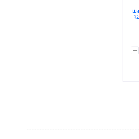
Ши
R2