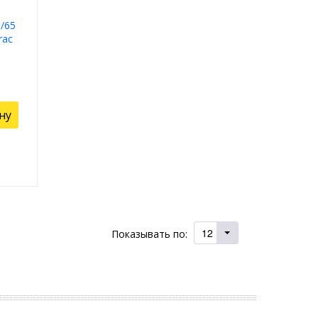
/65
rac
ну
12
Показывать по: