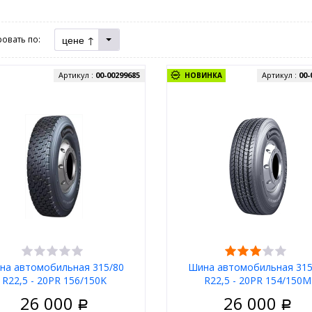
цене ↑
овать по:
Артикул :
00-00299685
Артикул :
00-
НОВИНКА
на автомобильная 315/80
Шина автомобильная 315
R22,5 - 20PR 156/150K
R22,5 - 20PR 154/150M
Powertrac Power Plus+
POWERTRAC POWER Cont
26 000
26 000
Р
Р