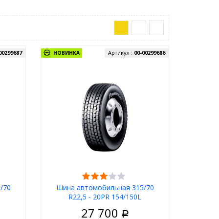
00299687
Артикул :
00-00299686
НОВИНКА
/70
Шина автомобильная 315/70
R22,5 - 20PR 154/150L
act
POWERTRAC POWER PLUS+
27 700
ведущая
Р