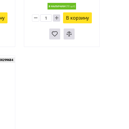
В НАЛИЧИИ
ну
В корзину
00299684