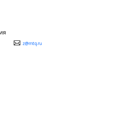
ия
z@mtq.ru