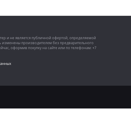
ктер и не является публичной офертой, определяемой
ыть изменены производителем без предварительного
час, оформив покупку на сайте или по телефонам: +7
данных