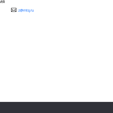
ия
z@mtq.ru