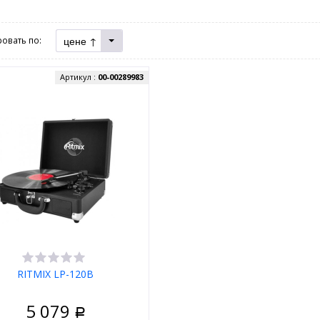
цене ↑
овать по:
Артикул :
00-00289983
RITMIX LP-120B
5 079
Р