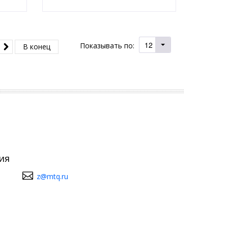
12
Показывать по:
l
В конец
ия
z@mtq.ru