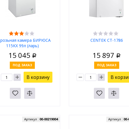
розьная камера БИРЮСА
CENTEK CT-1786
115KX 99л (ларь)
15 045
15 897
Р
Р
ПОД ЗАКАЗ
ПОД ЗАКАЗ
В корзину
В корзи
Артикул :
00-00219004
Артикул :
00-