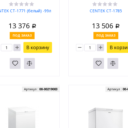
TEK CT-1771 (белый) -99л
CENTEK CT-1785
13 376
13 506
Р
Р
ПОД ЗАКАЗ
ПОД ЗАКАЗ
В корзину
В корзи
Артикул :
00-00219003
Артикул :
00-