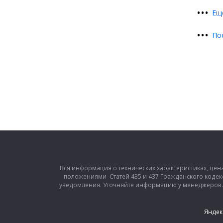
•
•
•
Ещ
•
•
•
По
Вся информация о технических характеристиках, цен
положениями Статей 435 и 437 Гражданского кодек
уведомления. Уточняйте информацию у менеджеров. З
Яндек