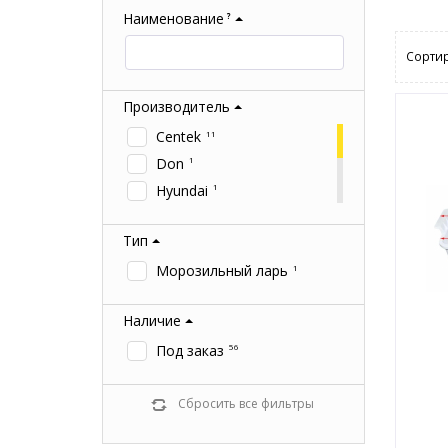
Наименование
?
Сортир
Производитель
Centek
11
Don
1
Hyundai
1
Kraft
6
Тип
Renova
1
Атлант
Морозильный ларь
12
1
Бирюса
13
Наличие
Под заказ
56
Сбросить все фильтры