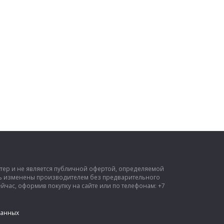
ктер и не является публичной офертой, определяемой
ыть изменены производителем без предварительного
час, оформив покупку на сайте или по телефонам: +7
данных