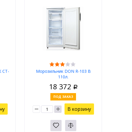
 CT-
Морозильник DON R-103 В
110л.
18 372
Р
ПОД ЗАКАЗ
ну
В корзину