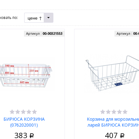
цене ↑
овать по:
Артикул :
00-00321553
Артикул :
00-
БИРЮСА КОРЗИНА
Корзина для морозильн
(0762020001)
ларей БИРЮСА КОРЗИ
(0762020000 01)
383
407
Р
Р