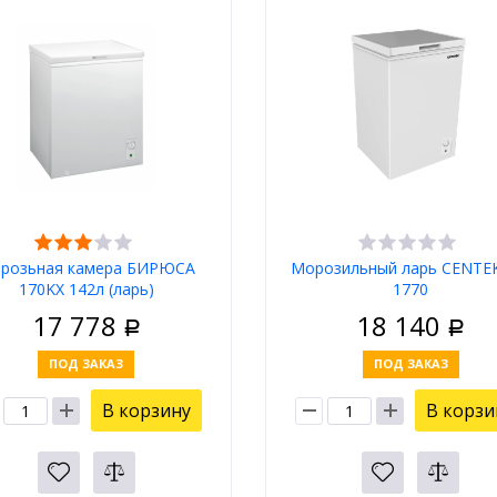
розьная камера БИРЮСА
Морозильный ларь CENTEK
170KX 142л (ларь)
1770
17 778
18 140
Р
Р
ПОД ЗАКАЗ
ПОД ЗАКАЗ
В корзину
В корзи