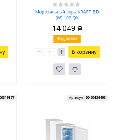
Морозильный ларь KRAFT BD
(W) 102 QX
14 049
Р
ПОД ЗАКАЗ
ну
В корзину
00319177
Артикул :
00-00136493