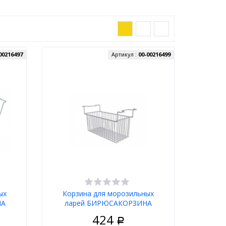
00216497
Артикул :
00-00216499
ых
Корзина для морозильных
НА
ларей БИРЮСАКОРЗИНА
(0766020000)
424
Р