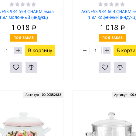
ESS 934-594 CHARM эмал.
AGNESS 934-604 CHARM э
1,8л молочный (индукц)
1,8л кофейный (индукц
1 018
1 018
Р
Р
ПОД ЗАКАЗ
ПОД ЗАКАЗ
В корзину
В корзи
Артикул :
00-00352632
Артикул :
00-