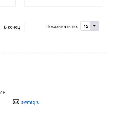
12
Показывать по:
В конец
ия
z@mtq.ru