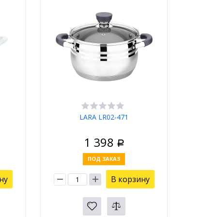
LARA LR02-471
1 398
Р
ПОД ЗАКАЗ
ну
В корзину