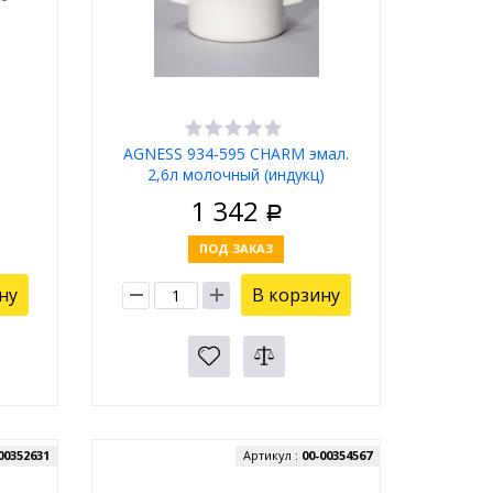
AGNESS 934-595 CHARM эмал.
2,6л молочный (индукц)
1 342
Р
ПОД ЗАКАЗ
ну
В корзину
00352631
Артикул :
00-00354567