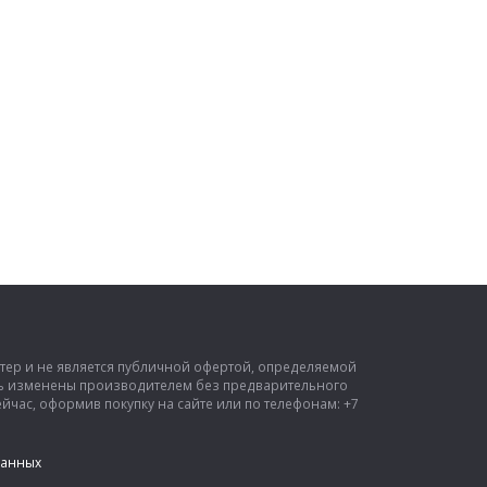
ктер и не является публичной офертой, определяемой
ыть изменены производителем без предварительного
час, оформив покупку на сайте или по телефонам: +7
данных