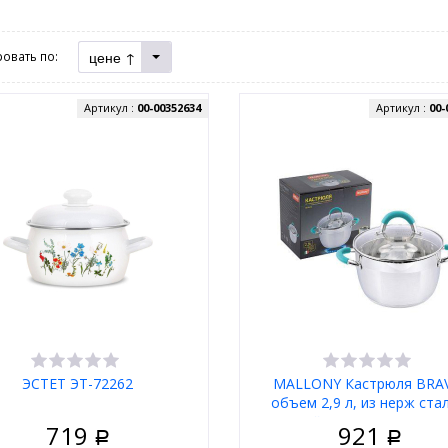
цене ↑
овать по:
Артикул :
00-00352634
Артикул :
00-
ЭСТЕТ ЭТ-72262
MALLONY Кастрюля BRA
объем 2,9 л, из нерж ста
крышкой жаропрочного ст
719
921
Р
размер 18*11,5 см
Р