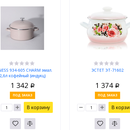
ESS 934-605 CHARM эмал.
ЭСТЕТ ЭТ-71602
2,6л кофейный (индукц)
1 342
1 374
Р
Р
ПОД ЗАКАЗ
ПОД ЗАКАЗ
В корзину
В корзи