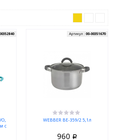
00352840
Артикул :
00-00351670
VO,
WEBBER BE-359/2 5,1л
ли с
екла,
960
Р