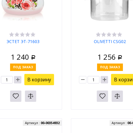
ЭСТЕТ ЭТ-71603
OLIVETTI CSG02
1 240
1 256
Р
Р
ПОД ЗАКАЗ
ПОД ЗАКАЗ
В корзину
В корзи
Артикул :
00-00354932
Артикул :
00-