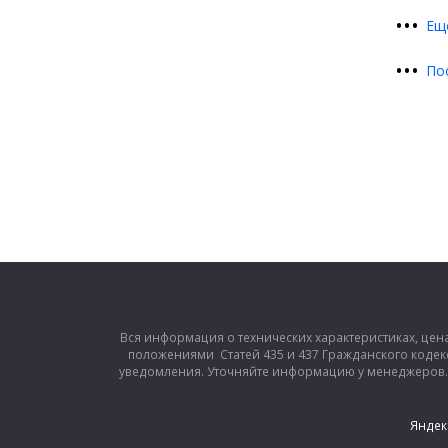
•
•
•
Ещ
•
•
•
По
Вся информация о технических характеристиках, цен
положениями Статей 435 и 437 Гражданского кодек
уведомления. Уточняйте информацию у менеджеров. З
Яндек