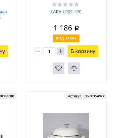
мал.
LARA LR02-470
)
1 186
Р
ПОД ЗАКАЗ
ну
В корзину
00353080
Артикул :
00-00354927