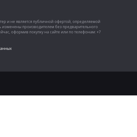
ктер и не является публичной офертой, определяемой
ыть изменены производителем без предварительного
час, оформив покупку на сайте или по телефонам: +7
данных