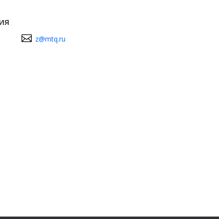
ия
z@mtq.ru