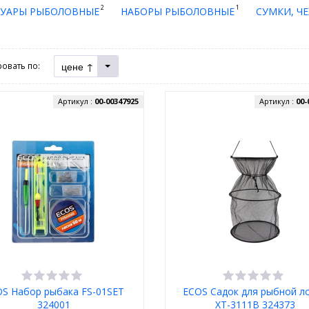
2
1
СУАРЫ РЫБОЛОВНЫЕ
НАБОРЫ РЫБОЛОВНЫЕ
СУМКИ, Ч
цене ↑
овать по:
Артикул :
00-00347925
Артикул :
00-
S Набор рыбака FS-01SET
ECOS Садок для рыбной л
324001
XT-3111B 324373