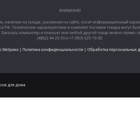
ВНИМАНИЕ!
ах, наличии на складе, указанная на сайте, носит информационный хара
са РФ. Технические характеристики и комплект поставки товара могут б
аказать компьютер и планшет или любой другой товар можно прямо сей
(4862) 44-26-30 и +7 (953) 625-73-05.
с Метрика
|
Политика конфиденциальности
|
Обработка персональных 
аров для дома