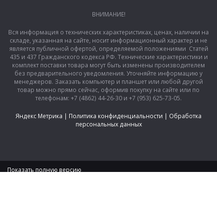
ВНИМАНИЕ!
Вся информация о технических характеристиках, ценах, наличии на
складе, указанная на сайте, носит информационный характер и не
является публичной офертой, определяемой положениями Статей
435 и 437 Гражданского кодекса РФ. Технические характеристики и
комплект поставки товара могут быть изменены производителем
без предварительного уведомления. Уточняйте информацию у
менеджеров. Заказать компьютер и планшет или любой другой
товар можно прямо сейчас, оформив покупку на сайте или по
телефонам: +7 (4862) 44-26-30 и +7 (953) 625-73-05.
Яндекс Метрика
|
Политика конфиденциальности
|
Обработка
персональных данных
Показать полную версию
|
2024 © mtq.ru, все права защищены.
Интернет-магазин бытовой техники, электроники и товаров для
дома