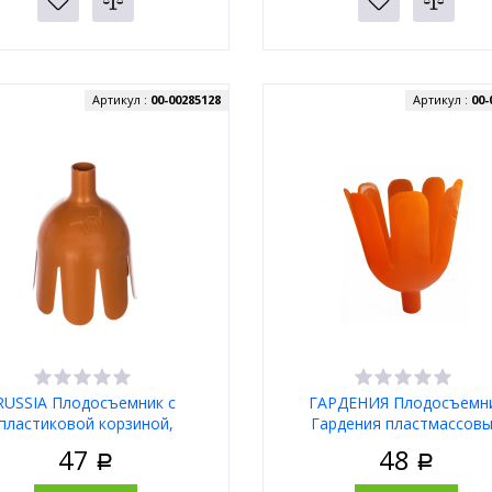
Артикул :
00-00285128
Артикул :
00-
RUSSIA Плодосъемник с
ГАРДЕНИЯ Плодосъемн
пластиковой корзиной,
Гардения пластмассов
утренний D 130 мм 64436
012217
47
48
Р
Р