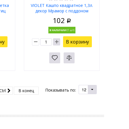
етка
VIOLET Кашпо квадратное 1,3л.
тиц
декор Мрамор с поддоном
я 165
(светло- серый) 38113150
102
Р
В НАЛИЧИИ
ну
В корзину
12
Показывать по:
Ctrl
В конец