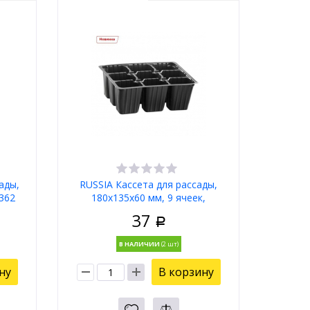
ады,
RUSSIA Кассета для рассады,
362
180х135х60 мм, 9 ячеек,
полистирол 64347
37
Р
В НАЛИЧИИ
ну
В корзину