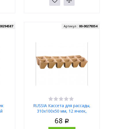
00294587
Артикул :
00-00279354
ик
RUSSIA Кассета для рассады,
ый
310х100х50 мм, 12 ячеек,
торфяная 64368
68
Р