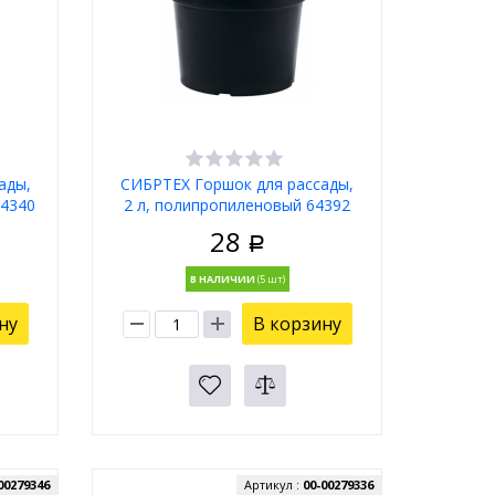
ады,
СИБРТЕХ Горшок для рассады,
64340
2 л, полипропиленовый 64392
28
Р
В НАЛИЧИИ
ну
В корзину
00279346
Артикул :
00-00279336