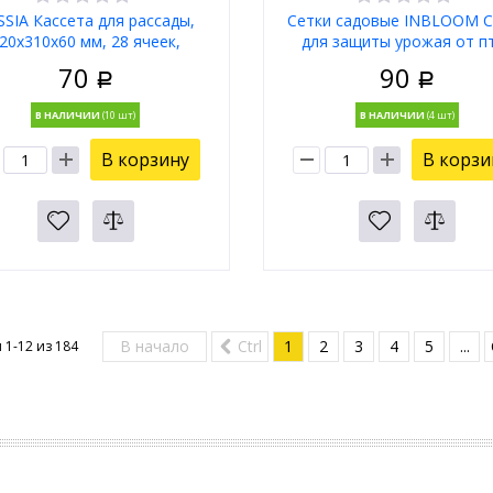
SSIA Кассета для рассады,
Сетки садовые INBLOOM С
20х310х60 мм, 28 ячеек,
для защиты урожая от п
полистирол 64312
4х5м, полиэтилен, зелена
70
90
Р
014
Р
В НАЛИЧИИ
В НАЛИЧИИ
В корзину
В корзи
В начало
Ctrl
1
2
3
4
5
...
 1-12 из
184