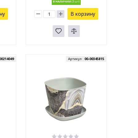
В НАЛИЧИИ
ну
В корзину
00214049
Артикул :
00-00345815