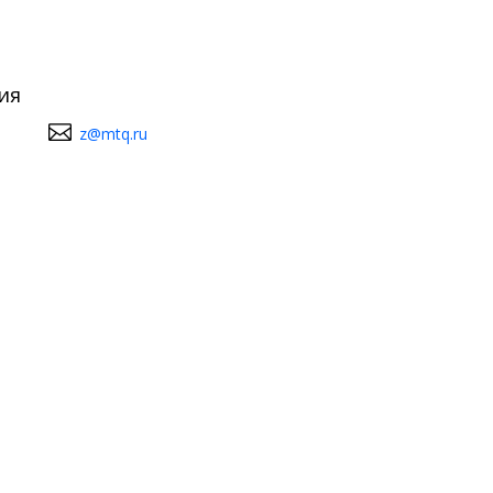
ия
z@mtq.ru