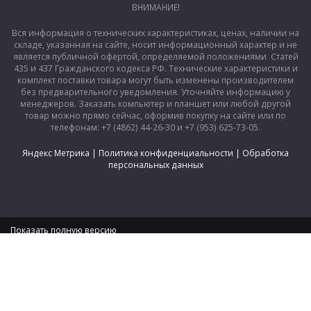
ВНИМАНИЕ!
Вся информация о технических характеристиках, ценах, наличии на
складе, указанная на сайте, носит информационный характер и не
является публичной офертой, определяемой положениями Статей
435 и 437 Гражданского кодекса РФ. Технические характеристики и
комплект поставки товара могут быть изменены производителем
без предварительного уведомления. Уточняйте информацию у
менеджеров. Заказать компьютер и планшет или любой другой
товар можно прямо сейчас, оформив покупку на сайте или по
телефонам: +7 (4862) 44-26-30 и +7 (953) 625-73-05.
Яндекс Метрика
|
Политика конфиденциальности
|
Обработка
персональных данных
Показать полную версию
|
2024 © mtq.ru, все права защищены.
Интернет-магазин бытовой техники, электроники и товаров для
дома
На сайте используется технология сookie, а так же