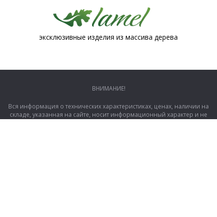
эксклюзивные изделия из массива дерева
ВНИМАНИЕ!
Вся информация о технических характеристиках, ценах, наличии на
складе, указанная на сайте, носит информационный характер и не
является публичной офертой, определяемой положениями Статей
435 и 437 Гражданского кодекса РФ. Технические характеристики и
комплект поставки товара могут быть изменены производителем
без предварительного уведомления. Уточняйте информацию у
менеджеров. Заказать компьютер и планшет или любой другой
товар можно прямо сейчас, оформив покупку на сайте или по
телефонам: +7 (4862) 44-26-30 и +7 (953) 625-73-05.
Яндекс Метрика
|
Политика конфиденциальности
|
Обработка
персональных данных