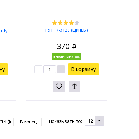
Y RJ
IRIT IR-3128 (щипцы)
370
Р
В НАЛИЧИИ
ну
В корзину
12
Показывать по:
Ctrl
В конец