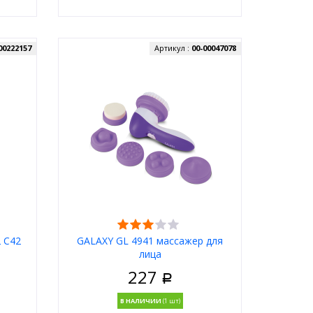
00222157
Артикул :
00-00047078
 C42
GALAXY GL 4941 массажер для
лица
227
Р
В НАЛИЧИИ