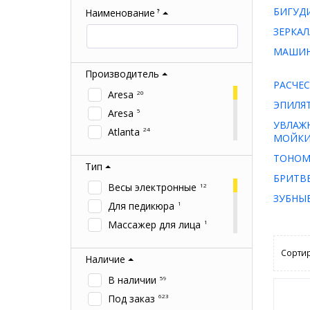
БИГУД
Наименование
?
ЗЕРКАЛ
МАШИН
Производитель
РАСЧЕС
Aresa
20
ЭПИЛЯ
Aresa
5
УВЛАЖ
Atlanta
24
МОЙКИ
BBK
12
ТОНОМ
Тип
BQ
8
БРИТВ
Braun
Весы электронные
12
12
ЗУБНЫ
Centek
Для педикюра
84
1
Delta
Массажер для лица
42
1
Endever
Массажер для тела
1
3
Сортир
Наличие
Energy
Машинка для стрижки
27
волос
33
Galaxy
54
В наличии
59
Набор для маникюра
2
Hitt
4
Под заказ
623
5