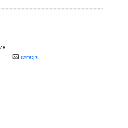
ия
z@mtq.ru