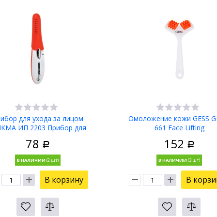
ибор для ухода за лицом
Омоложение кожи GESS G
КМА ИП 2203 Прибор для
661 Face Lifting
завивки ресниц
78
152
Р
Р
В НАЛИЧИИ
В НАЛИЧИИ
В корзину
В корзи