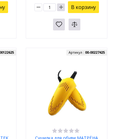
ну
В корзину
00122625
Артикул :
00-00227425
NTEK
Сушилка для обуви МАТРЁНА