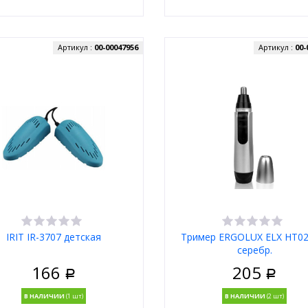
Артикул :
00-00047956
Артикул :
00-
IRIT IR-3707 детская
Тример ERGOLUX ELX HT02
серебр.
166
205
Р
Р
В НАЛИЧИИ
В НАЛИЧИИ