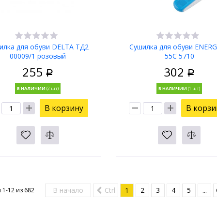
илка для обуви DELTA ТД2
Сушилка для обуви ENERG
00009/1 розовый
55С 5710
255
302
Р
Р
В НАЛИЧИИ
В НАЛИЧИИ
В корзину
В корзи
В начало
Ctrl
1
2
3
4
5
...
 1-12 из
682