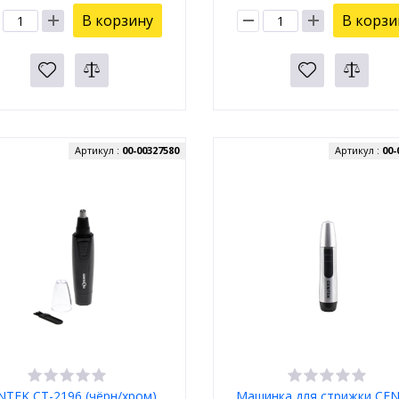
В корзину
В корзи
Артикул :
00-00327580
Артикул :
00-
NTEK CT-2196 (чёрн/хром)
Машинка для стрижки CE