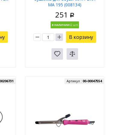
МА 195 (008134)
251
Р
В НАЛИЧИИ
ну
В корзину
00206731
Артикул :
00-00047554