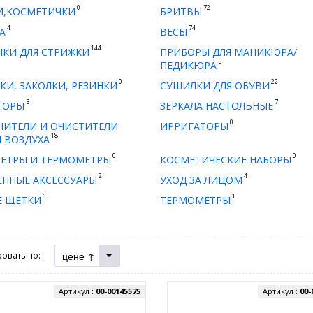
0
72
И,КОСМЕТИЧКИ
БРИТВЫ
4
74
А
ВЕСЫ
144
КИ ДЛЯ СТРИЖКИ
ПРИБОРЫ ДЛЯ МАНИКЮРА/
5
ПЕДИКЮРА
0
22
КИ, ЗАКОЛКИ, РЕЗИНКИ
СУШИЛКИ ДЛЯ ОБУВИ
3
7
ТОРЫ
ЗЕРКАЛА НАСТОЛЬНЫЕ
0
НИТЕЛИ И ОЧИСТИТЕЛИ
ИРРИГАТОРЫ
18
 ВОЗДУХА
0
0
ЕТРЫ И ТЕРМОМЕТРЫ
КОСМЕТИЧЕСКИЕ НАБОРЫ
2
4
ЕННЫЕ АКСЕССУАРЫ
УХОД ЗА ЛИЦОМ
6
1
Е ЩЕТКИ
ТЕРМОМЕТРЫ
цене ↑
овать по:
Артикул :
00-00145575
Артикул :
00-