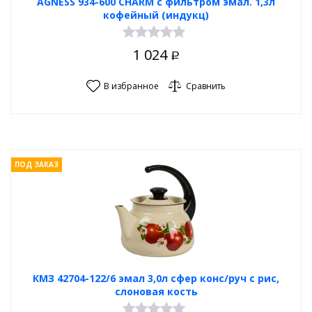
AGNESS 934-600 CHARM с фильтром эмал. 1,3л
кофейный (индукц)
1 024
Р
В избранное
Сравнить
ПОД ЗАКАЗ
КМЗ 42704-122/6 эмал 3,0л сфер конс/руч с рис,
слоновая кость