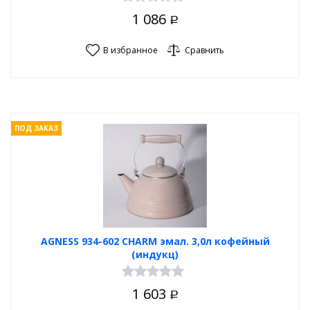
1 086
Р
В избранное
Сравнить
ПОД ЗАКАЗ
AGNESS 934-602 CHARM эмал. 3,0л кофейный
(индукц)
1 603
Р