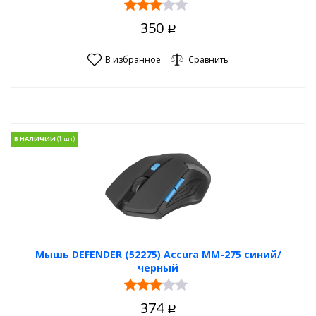
350
Р
В избранное
Сравнить
В НАЛИЧИИ
Мышь DEFENDER (52275) Accura MM-275 синий/
черный
374
Р