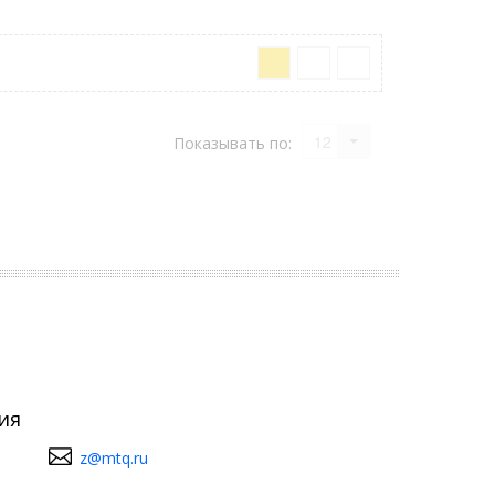
12
Показывать по:
ия
z@mtq.ru