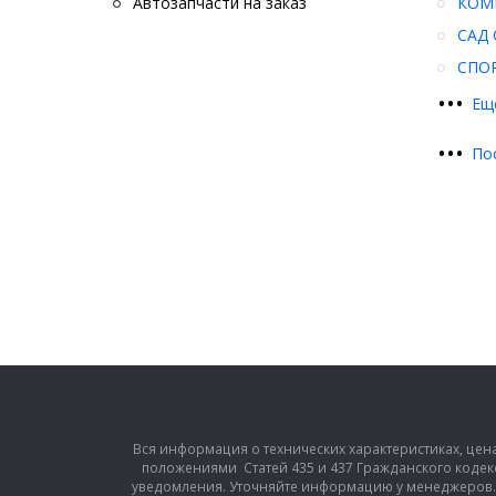
Автозапчасти на заказ
КОМ
САД 
СПО
•
•
•
Ещ
•
•
•
По
Вся информация о технических характеристиках, цен
положениями Статей 435 и 437 Гражданского кодек
уведомления. Уточняйте информацию у менеджеров. З