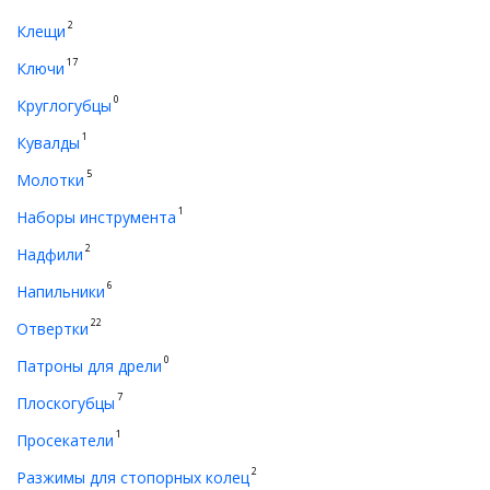
2
Клещи
17
Ключи
0
Круглогубцы
1
Кувалды
5
Молотки
1
Наборы инструмента
2
Надфили
6
Напильники
22
Отвертки
0
Патроны для дрели
7
Плоскогубцы
1
Просекатели
2
Разжимы для стопорных колец