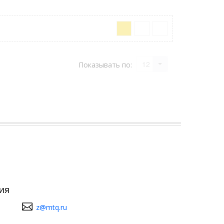
12
Показывать по:
ия
z@mtq.ru