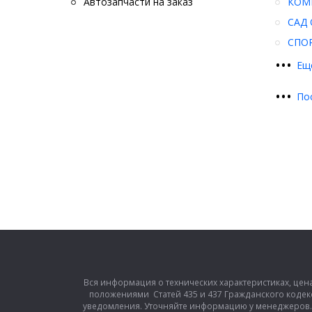
Автозапчасти на заказ
КОМ
САД 
СПО
•
•
•
Ещ
•
•
•
По
Вся информация о технических характеристиках, цен
положениями Статей 435 и 437 Гражданского кодек
уведомления. Уточняйте информацию у менеджеров. З