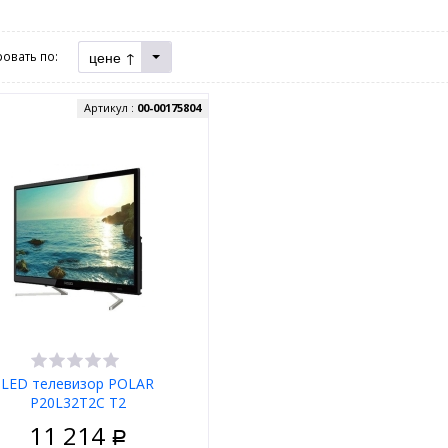
цене ↑
овать по:
Артикул :
00-00175804
LED телевизор POLAR
P20L32T2C T2
11 214
Р