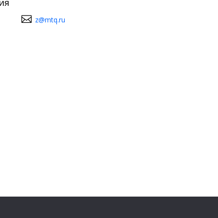
ия
z@mtq.ru