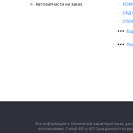
Автозапчасти на заказ
КОМ
САД 
СПО
•
•
•
Ещ
•
•
•
По
Вся информация о технических характеристиках, цен
положениями Статей 435 и 437 Гражданского кодек