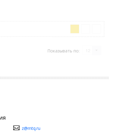
12
Показывать по:
ия
z@mtq.ru