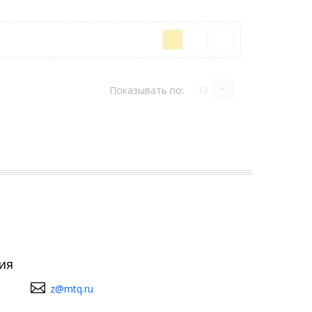
12
Показывать по:
ия
z@mtq.ru