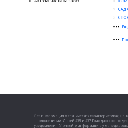
Автозапчасти на заказ
КОМ
САД 
СПО
•
•
•
Ещ
•
•
•
По
Вся информация о технических характеристиках, цен
положениями Статей 435 и 437 Гражданского кодек
уведомления. Уточняйте информацию у менеджеров. З