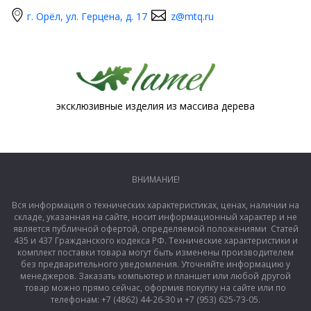
г. Орёл, ул. Герцена, д. 17
z@mtq.ru
эксклюзивные изделия из массива дерева
ВНИМАНИЕ!
Вся информация о технических характеристиках, ценах, наличии на
складе, указанная на сайте, носит информационный характер и не
является публичной офертой, определяемой положениями Статей
435 и 437 Гражданского кодекса РФ. Технические характеристики и
комплект поставки товара могут быть изменены производителем
без предварительного уведомления. Уточняйте информацию у
менеджеров. Заказать компьютер и планшет или любой другой
товар можно прямо сейчас, оформив покупку на сайте или по
телефонам: +7 (4862) 44-26-30 и +7 (953) 625-73-05.