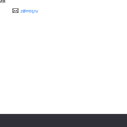
ия
z@mtq.ru