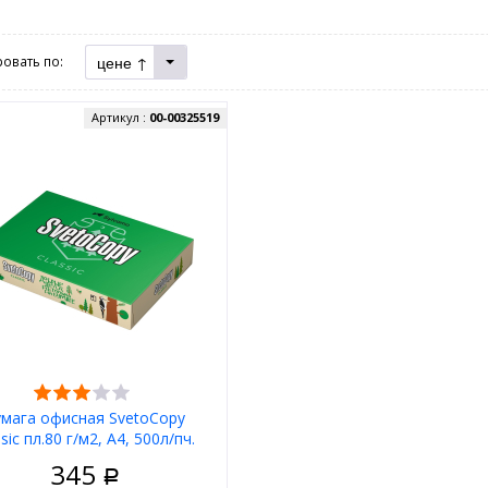
цене ↑
овать по:
Артикул :
00-00325519
умага офисная SvetoCopy
ssic пл.80 г/м2, А4, 500л/пч.
146% (CIE)
345
Р