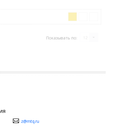
12
Показывать по:
ия
z@mtq.ru