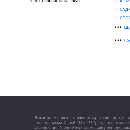
Автозапчасти на заказ
КОМ
САД 
СПО
•
•
•
Ещ
•
•
•
По
Вся информация о технических характеристиках, цен
положениями Статей 435 и 437 Гражданского кодек
уведомления. Уточняйте информацию у менеджеров. З