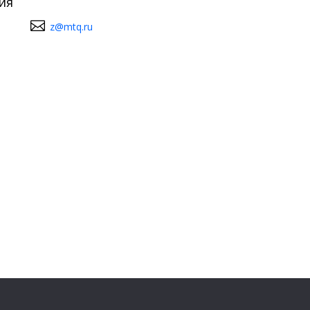
ия
z@mtq.ru