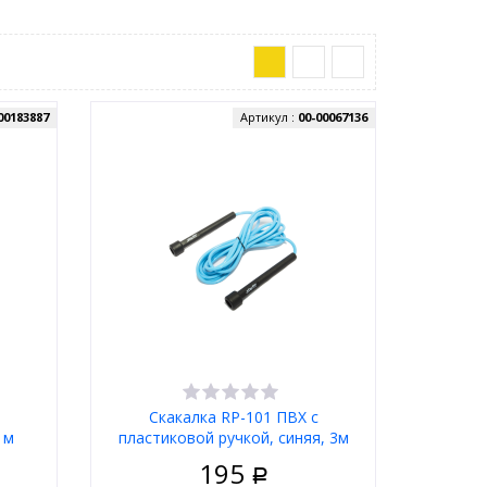
00183887
Артикул :
00-00067136
Скакалка RP-101 ПВХ с
 м
плаcтиковой ручкой, синяя, 3м
195
Р