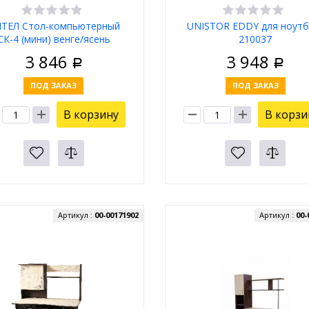
ТЕЛ Стол-компьютерный
UNISTOR EDDY для ноутб
СК-4 (мини) венге/ясень
210037
3 846
3 948
Р
Р
ПОД ЗАКАЗ
ПОД ЗАКАЗ
В корзину
В корзи
Артикул :
00-00171902
Артикул :
00-