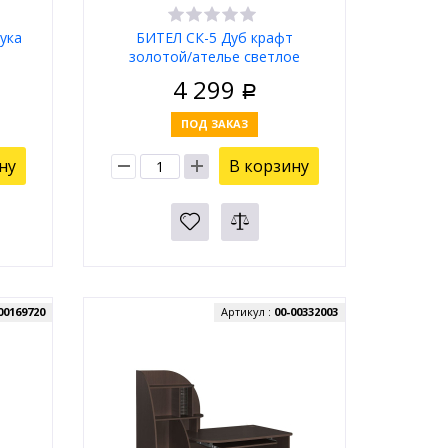
ука
БИТЕЛ СК-5 Дуб крафт
золотой/ателье светлое
4 299
Р
ПОД ЗАКАЗ
ну
В корзину
00169720
Артикул :
00-00332003