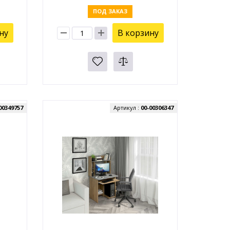
ПОД ЗАКАЗ
ну
В корзину
00349757
Артикул :
00-00306347