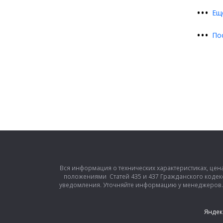
•
•
•
Ещ
•
•
•
По
Вся информация о технических характеристиках, цен
положениями Статей 435 и 437 Гражданского кодек
уведомления. Уточняйте информацию у менеджеров. З
Яндек