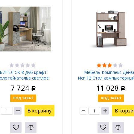
БИТЕЛ СК-8 Дуб крафт
Мебель-Комплекс Денв
золотой/ателье светлое
Исп.12 Стол компьютерны
Млечный/ВенгеЦаво
7 724
11 028
Р
Р
ПОД ЗАКАЗ
ПОД ЗАКАЗ
В корзину
В корзи