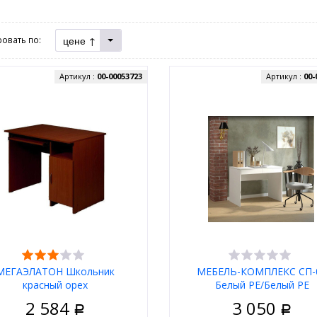
цене ↑
овать по:
Артикул :
00-00053723
Артикул :
00-
МЕГАЭЛАТОН Школьник
МЕБЕЛЬ-КОМПЛЕКС СП-
красный орех
Белый РЕ/Белый РЕ
2 584
3 050
Р
Р