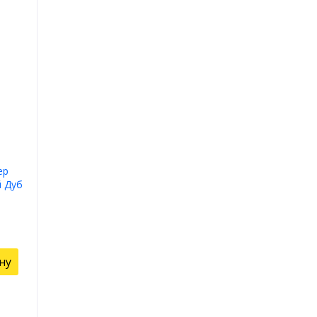
ер
й Дуб
ну