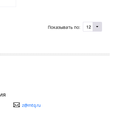
12
Показывать по:
ия
z@mtq.ru