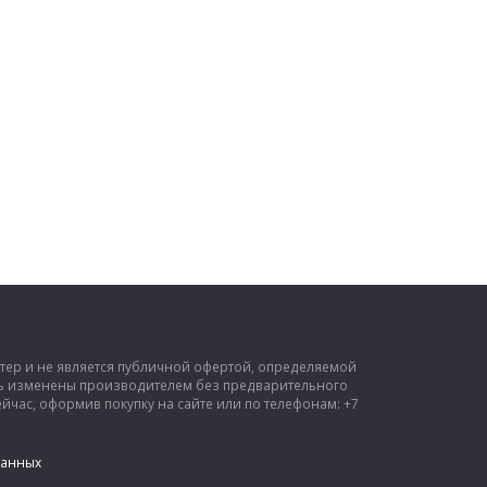
ктер и не является публичной офертой, определяемой
ыть изменены производителем без предварительного
час, оформив покупку на сайте или по телефонам: +7
данных