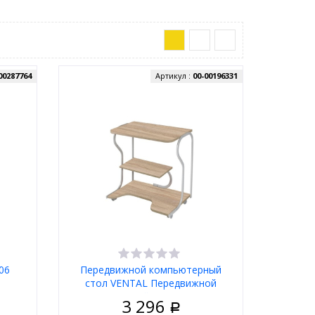
00287764
Артикул :
00-00196331
06
Передвижной компьютерный
стол VENTAL Передвижной
компьютерный стол Практик 4
3 296
дуб санома
Р