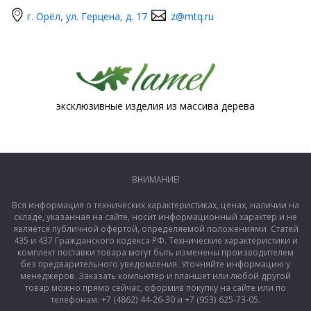
г. Орёл, ул. Герцена, д. 17
z@mtq.ru
эксклюзивные изделия из массива дерева
ВНИМАНИЕ!
Вся информация о технических характеристиках, ценах, наличии на
складе, указанная на сайте, носит информационный характер и не
является публичной офертой, определяемой положениями Статей
435 и 437 Гражданского кодекса РФ. Технические характеристики и
комплект поставки товара могут быть изменены производителем
без предварительного уведомления. Уточняйте информацию у
менеджеров. Заказать компьютер и планшет или любой другой
товар можно прямо сейчас, оформив покупку на сайте или по
телефонам: +7 (4862) 44-26-30 и +7 (953) 625-73-05.