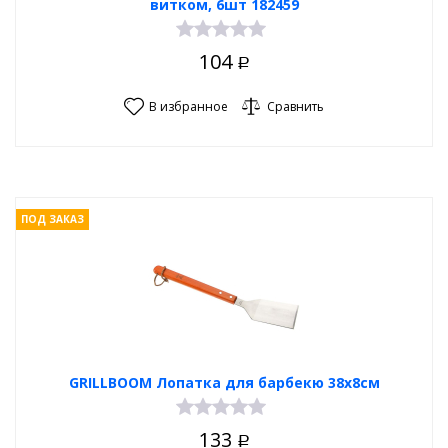
витком, 6шт 182459
104
Р
В избранное
Сравнить
ПОД ЗАКАЗ
GRILLBOOM Лопатка для барбекю 38х8см
133
Р