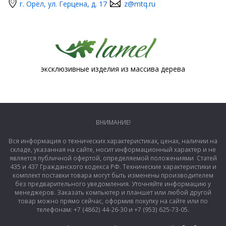
г. Орёл, ул. Герцена, д. 17
z@mtq.ru
эксклюзивные изделия из массива дерева
ВНИМАНИЕ!
Вся информация о технических характеристиках, ценах, наличии на
складе, указанная на сайте, носит информационный характер и не
является публичной офертой, определяемой положениями Статей
435 и 437 Гражданского кодекса РФ. Технические характеристики и
комплект поставки товара могут быть изменены производителем
без предварительного уведомления. Уточняйте информацию у
менеджеров. Заказать компьютер и планшет или любой другой
товар можно прямо сейчас, оформив покупку на сайте или по
телефонам: +7 (4862) 44-26-30 и +7 (953) 625-73-05.