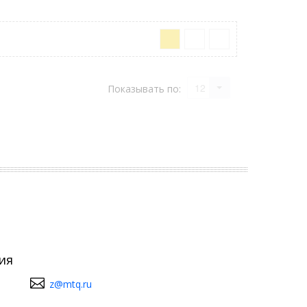
12
Показывать по:
ия
z@mtq.ru