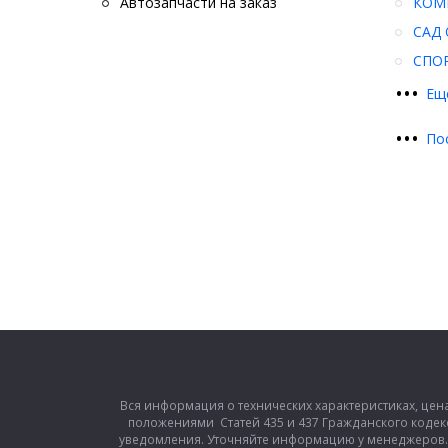
Автозапчасти на заказ
КОМ
САД 
СПО
•
•
•
Ещ
•
•
•
По
Вся информация о технических характеристиках, цен
положениями Статей 435 и 437 Гражданского кодек
уведомления. Уточняйте информацию у менеджеров. З