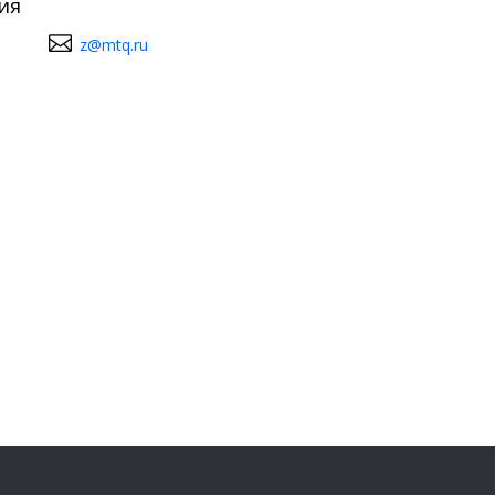
ия
z@mtq.ru