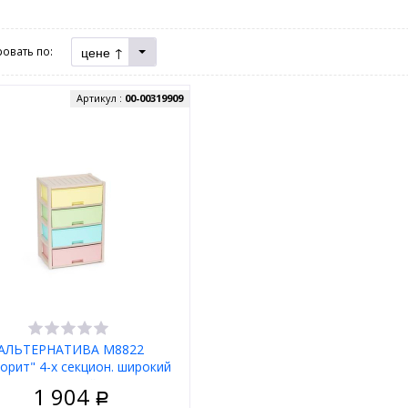
цене ↑
овать по:
Артикул :
00-00319909
АЛЬТЕРНАТИВА М8822
орит" 4-х секцион. широкий
(цветной)
1 904
Р