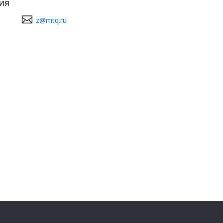
ия
z@mtq.ru