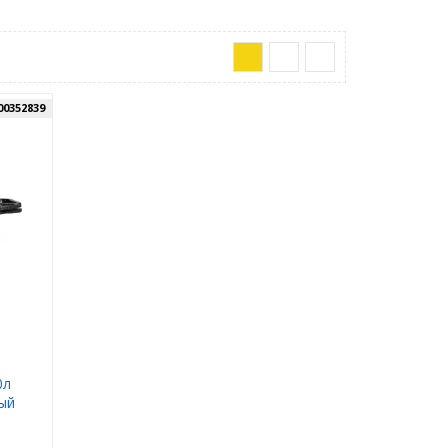
00352839
0л
ый