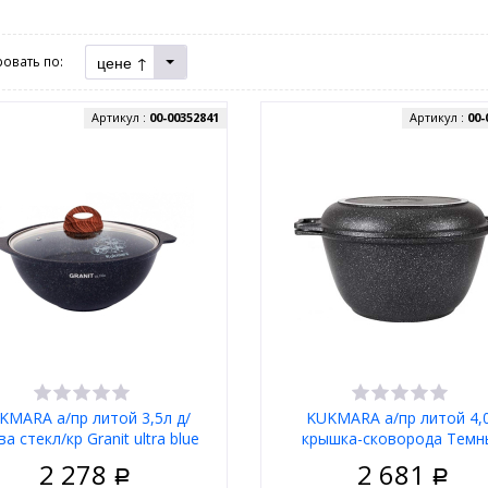
цене ↑
овать по:
Артикул :
00-00352841
Артикул :
00-
KMARA а/пр литой 3,5л д/
KUKMARA а/пр литой 4,
а стекл/кр Granit ultra blue
крышка-сковорода Темн
ТМ
мрамор ТМ
2 278
2 681
Р
Р