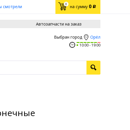
0
0
ы смотрели
на сумму
Р
Автозапчасти на заказ
Орёл
Выбран город
10:00
19:00
конечные