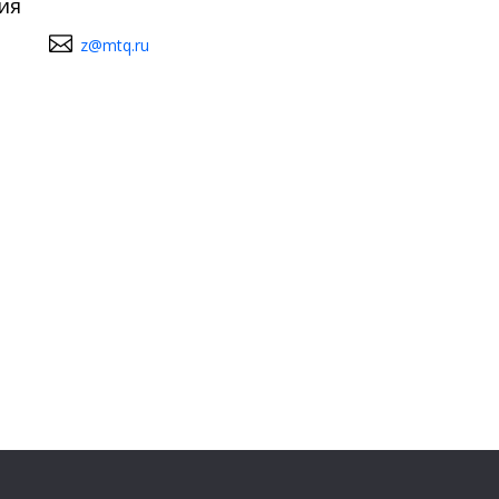
ия
z@mtq.ru