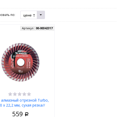
цене ↑
овать по:
Артикул :
00-00342317
 алмазный отрезной Turbo,
0 х 22,2 мм, сухая резка//
Matrix
559
Р