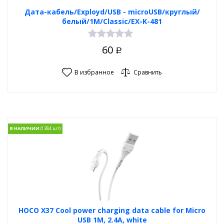
Дата-кабель/Exployd/USB - microUSB/круглый/
белый/1М/Classic/EX-K-481
60
Р
В избранное
Сравнить
В НАЛИЧИИ
HOCO X37 Cool power charging data cable for Micro
USB 1M, 2.4А, white