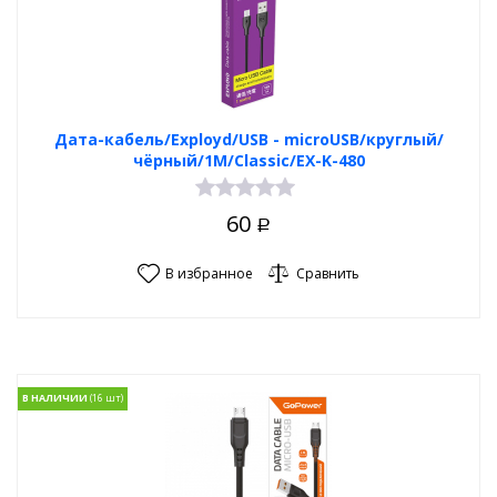
Дата-кабель/Exployd/USB - microUSB/круглый/
чёрный/1М/Classic/EX-K-480
60
Р
В избранное
Сравнить
В НАЛИЧИИ