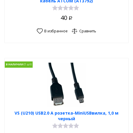
кабель ATCOM (АТ3792)
40
Р
В избранное
Сравнить
В НАЛИЧИИ
VS (U210) USB2.0 A розетка-MiniUSBвилка, 1,0 м
черный