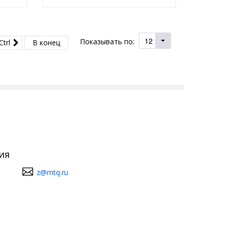
12
Показывать по:
Ctrl
В конец
ия
z@mtq.ru