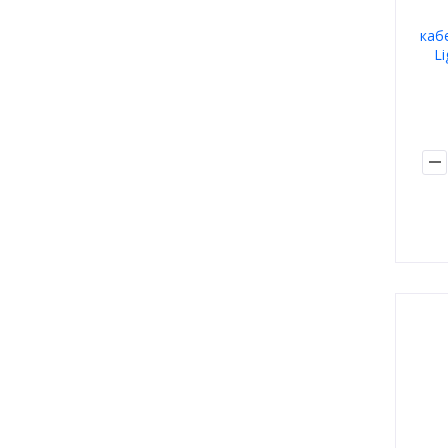
каб
Li