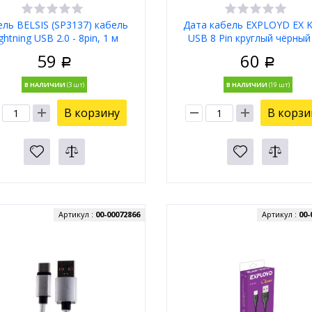
ель BELSIS (SP3137) кабель
Дата кабель EXPLOYD EX K
ghtning USB 2.0 - 8pin, 1 м
USB 8 Pin круглый чёрны
Classic Дата кабель
59
60
Р
Р
В НАЛИЧИИ
В НАЛИЧИИ
В корзину
В корзи
Артикул :
00-00072866
Артикул :
00-