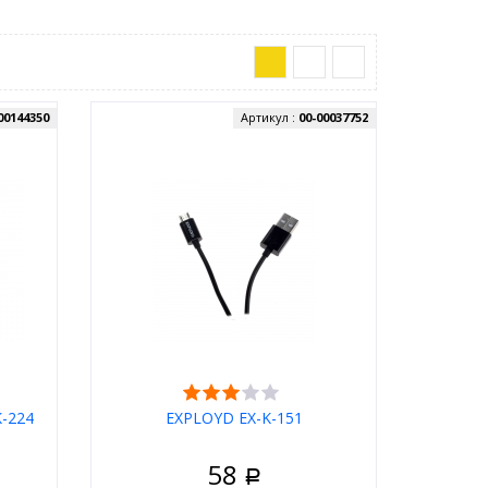
00144350
Артикул :
00-00037752
-224
EXPLOYD EX-K-151
58
Р