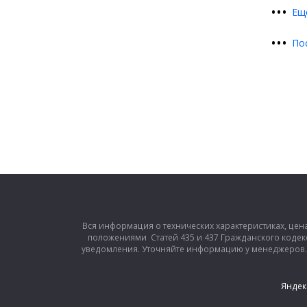
•
•
•
Ещ
•
•
•
По
Вся информация о технических характеристиках, цен
положениями Статей 435 и 437 Гражданского кодек
уведомления. Уточняйте информацию у менеджеров. З
Яндек