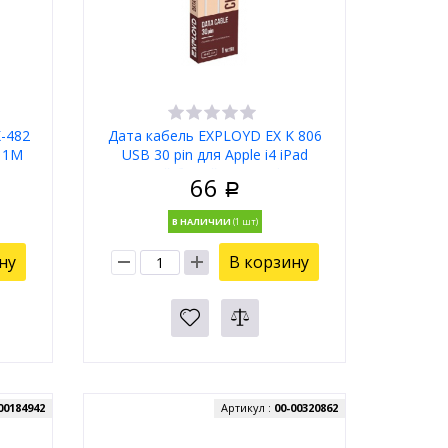
-482
Дата кабель EXPLOYD EX K 806
й 1М
USB 30 pin для Apple i4 iPad
круглый белый 1М 1A Classic
66
Р
В НАЛИЧИИ
ну
В корзину
00184942
Артикул :
00-00320862