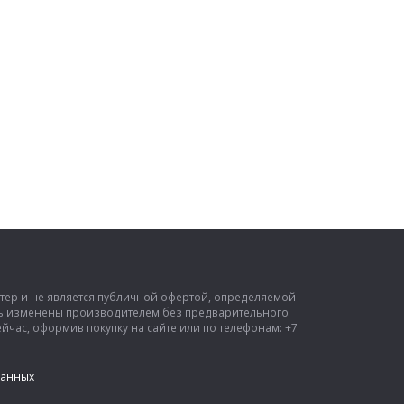
ктер и не является публичной офертой, определяемой
ыть изменены производителем без предварительного
час, оформив покупку на сайте или по телефонам: +7
данных