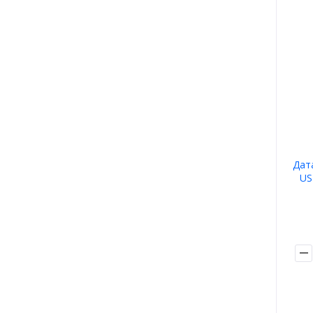
Дат
US