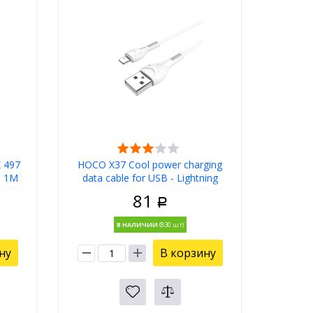
 497
HOCO X37 Cool power charging
й 1М
data cable for USB - Lightning
1M, 2.4А, white
81
Р
В НАЛИЧИИ
ну
В корзину