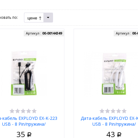
цене ↑
овать по:
Артикул :
00-00144349
Артикул :
00-
а-кабель EXPLOYD EX-K-223
Дата-кабель EXPLOYD EX-K
USB - 8 Pin/пружина/
USB - 8 Pin/пружина/
чёрный/1.5М
белый/1.5М
35
43
Р
Р