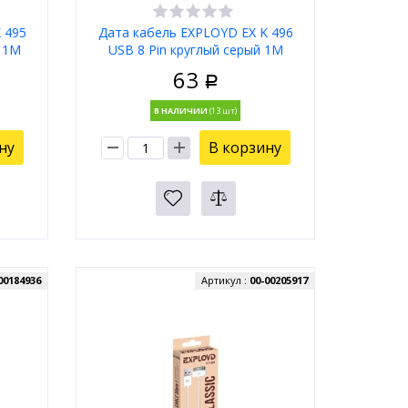
 495
Дата кабель EXPLOYD EX K 496
й 1М
USB 8 Pin круглый серый 1М
Classic Дата кабель
63
Р
В НАЛИЧИИ
ну
В корзину
00184936
Артикул :
00-00205917