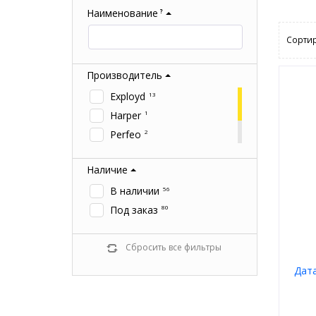
Наименование
?
Сортир
Производитель
Exployd
13
Harper
1
Perfeo
2
Rexant
9
Наличие
Smartbuy
16
В наличии
56
Под заказ
80
Сбросить все фильтры
Дат