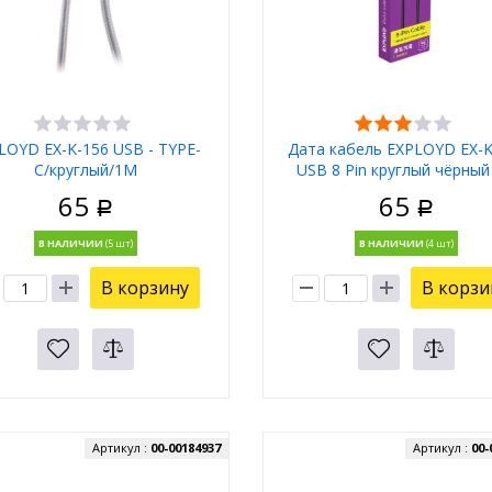
LOYD EX-K-156 USB - TYPE-
Дата кабель EXPLOYD EX-K
C/круглый/1М
USB 8 Pin круглый чёрны
Classic Дата кабель
65
65
Р
Р
В НАЛИЧИИ
В НАЛИЧИИ
В корзину
В корзи
Артикул :
00-00184937
Артикул :
00-