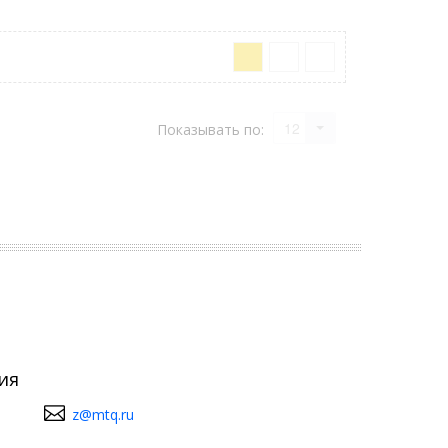
12
Показывать по:
ия
z@mtq.ru