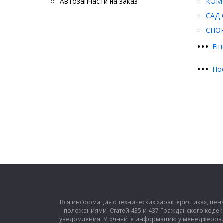
Автозапчасти на заказ
КОМ
САД 
СПО
•
•
•
Ещ
•
•
•
По
Вся информация о технических характеристиках, цен
положениями Статей 435 и 437 Гражданского кодек
уведомления. Уточняйте информацию у менеджеров. З