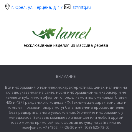
г. Орёл, ул. Герцена, д. 17
z@mtq.ru
эксклюзивные изделия из массива дерева
ВНИМАНИЕ!
Вся информация о технических характеристиках, ценах, наличии на
складе, указанная на сайте, носит информационный характер и не
является публичной офертой, определяемой положениями Статей
435 и 437 Гражданского кодекса РФ. Технические характеристики и
комплект поставки товара могут быть изменены производителем
без предварительного уведомления. Уточняйте информацию у
менеджеров. Заказать компьютер и планшет или любой другой
товар можно прямо сейчас, оформив покупку на сайте или по
телефонам: +7 (4862) 44-26-30 и +7 (953) 625-73-05.