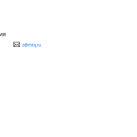
ия
z@mtq.ru