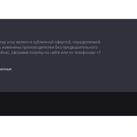
ктер и не является публичной офертой, определяемой
ыть изменены производителем без предварительного
час, оформив покупку на сайте или по телефонам: +7
данных