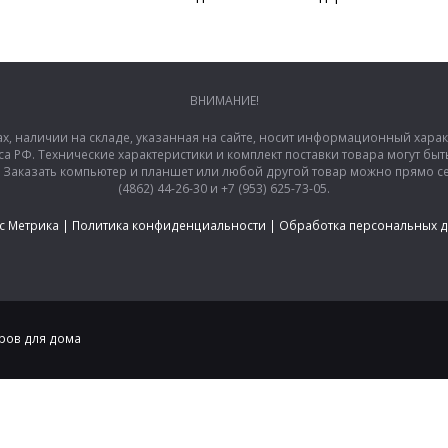
ВНИМАНИЕ!
ах, наличии на складе, указанная на сайте, носит информационный хара
са РФ. Технические характеристики и комплект поставки товара могут б
аказать компьютер и планшет или любой другой товар можно прямо сей
(4862) 44-26-30 и +7 (953) 625-73-05.
с Метрика
|
Политика конфиденциальности
|
Обработка персональных 
аров для дома