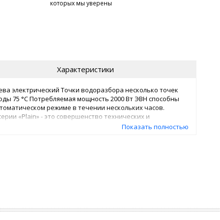
которых мы уверены
Характеристики
ева электрический Точки водоразбора несколько точек
ды 75 °C Потребляемая мощность 2000 Вт ЭВН способны
втоматическом режиме в течении нескольких часов.
рии «Plain» - это совершенство технических и
ощность 2 кВт Напряжение сети 220 В Управление
Показать полностью
тной розетке, дисплей, термометр Объем бака 30 л