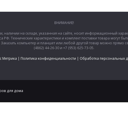
ВНИМАНИЕ!
ах, наличии на складе, указанная на сайте, носит информационный хара
са РФ. Технические характеристики и комплект поставки товара могут б
аказать компьютер и планшет или любой другой товар можно прямо сей
(4862) 44-26-30 и +7 (953) 625-73-05.
с Метрика
|
Политика конфиденциальности
|
Обработка персональных 
аров для дома