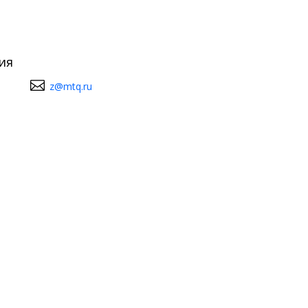
ия
z@mtq.ru