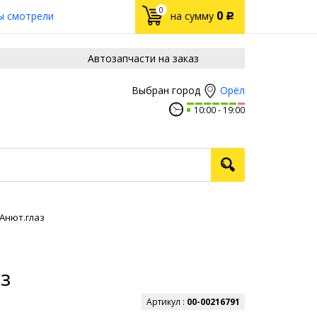
0
0
ы смотрели
на сумму
Р
Автозапчасти на заказ
Орёл
Выбран город
10:00
19:00
 Анют.глаз
з
Артикул :
00-00216791