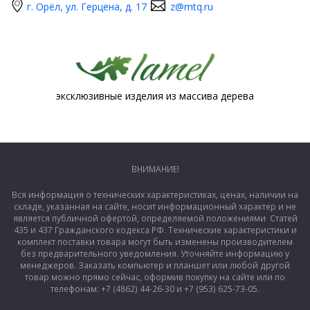
г. Орёл, ул. Герцена, д. 17
z@mtq.ru
эксклюзивные изделия из массива дерева
ВНИМАНИЕ!
Вся информация о технических характеристиках, ценах, наличии на
складе, указанная на сайте, носит информационный характер и не
является публичной офертой, определяемой положениями Статей
435 и 437 Гражданского кодекса РФ. Технические характеристики и
комплект поставки товара могут быть изменены производителем
без предварительного уведомления. Уточняйте информацию у
менеджеров. Заказать компьютер и планшет или любой другой
товар можно прямо сейчас, оформив покупку на сайте или по
телефонам: +7 (4862) 44-26-30 и +7 (953) 625-73-05.