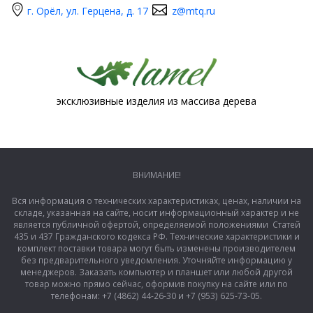
г. Орёл, ул. Герцена, д. 17
z@mtq.ru
эксклюзивные изделия из массива дерева
ВНИМАНИЕ!
Вся информация о технических характеристиках, ценах, наличии на
складе, указанная на сайте, носит информационный характер и не
является публичной офертой, определяемой положениями Статей
435 и 437 Гражданского кодекса РФ. Технические характеристики и
комплект поставки товара могут быть изменены производителем
без предварительного уведомления. Уточняйте информацию у
менеджеров. Заказать компьютер и планшет или любой другой
товар можно прямо сейчас, оформив покупку на сайте или по
телефонам: +7 (4862) 44-26-30 и +7 (953) 625-73-05.